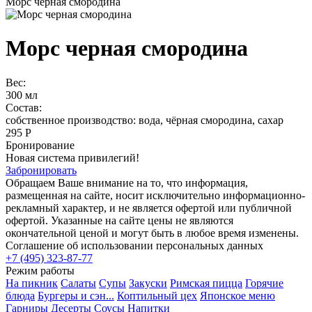
Морс черная смородина
Морс черная смородина
Вес:
300 мл
Состав:
собственное производство: вода, чёрная смородина, сахар
295 Р
Бронирование
Новая система привилегий!
Забронировать
Обращаем Ваше внимание на то, что информация,
размещенная на сайте, носит исключительно информационно-
рекламный характер, и не является офертой или публичной
офертой. Указанные на сайте цены не являются
окончательной ценой и могут быть в любое время изменены.
Соглашение об использовании персональных данных
+7 (495) 323-87-77
Режим работы
На пикник
Салаты
Супы
Закуски
Римская пицца
Горячие
блюда
Бургеры и сэн...
Коптильный цех
Японское меню
Гарниры
Десерты
Соусы
Напитки