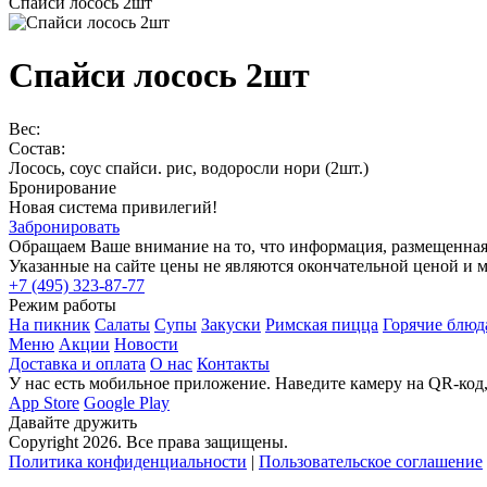
Спайси лосось 2шт
Спайси лосось 2шт
Вес:
Состав:
Лосось, соус спайси. рис, водоросли нори (2шт.)
Бронирование
Новая система привилегий!
Забронировать
Обращаем Ваше внимание на то, что информация, размещенная 
Указанные на сайте цены не являются окончательной ценой и 
+7 (495) 323-87-77
Режим работы
На пикник
Салаты
Супы
Закуски
Римская пицца
Горячие блюд
Меню
Акции
Новости
Доставка и оплата
О нас
Контакты
У нас есть мобильное приложение.
Наведите камеру на QR-код,
App Store
Google Play
Давайте дружить
Copyright 2026. Все права защищены.
Политика конфиденциальности
|
Пользовательское соглашение