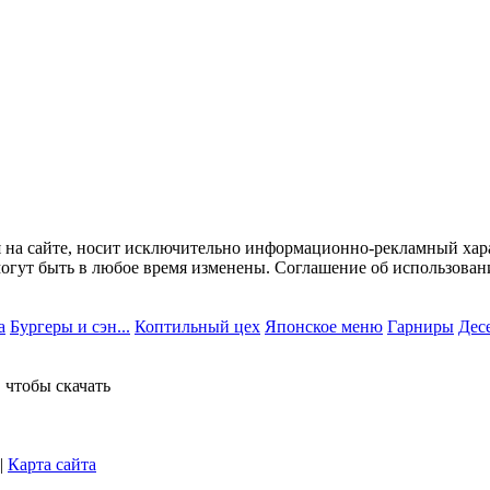
на сайте, носит исключительно информационно-рекламный харак
могут быть в любое время изменены. Соглашение об использова
а
Бургеры и сэн...
Коптильный цех
Японское меню
Гарниры
Дес
 чтобы скачать
|
Карта сайта